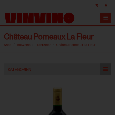
Château Pomeaux La Fleur
Shop
Rotweine
Frankreich
Château Pomeaux La Fleur
Skip
KATEGORIEN
to
main
content