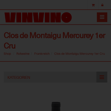
Clos de Montaigu Mercurey 1er
Cru
Shop
Rotweine
Frankreich
Clos de Montaigu Mercurey 1er Cru
Skip
KATEGORIEN
to
main
content