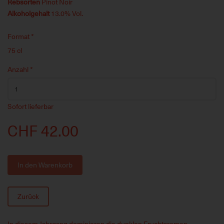
Rebsorten
Pinot Noir
Alkoholgehalt
13.0% Vol.
Format
*
75 cl
Anzahl
*
Sofort lieferbar
CHF 42.00
In den Warenkorb
Zurück
In diesem Jahrgang dominieren die dunklen Fruchtaromen.