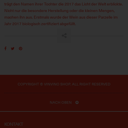
trägt den Namen ihrer Tochter die 2017 das Licht der Welt erblickte.
Nicht nur die besondere Herstellung oder die kleinen Mengen,
machen ihn aus. Erstmals wurde der Wein aus dieser Parzelle im
Jahr 2017 biologisch zertifiziert abgefüllt.
COPYRIGHT © VINVINO SHOP. ALL RIGHT RESERVED
NACH OBEN
KONTAKT