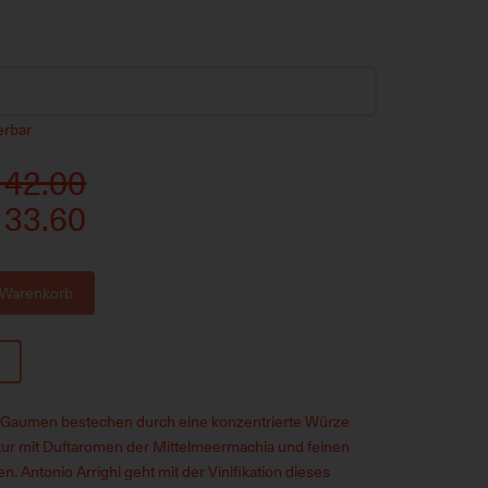
ferbar
 42.00
 33.60
 Warenkorb
k
Gaumen bestechen durch eine konzentrierte Würze
tur mit Duftaromen der Mittelmeermachia und feinen
. Antonio Arrighi geht mit der Vinifikation dieses