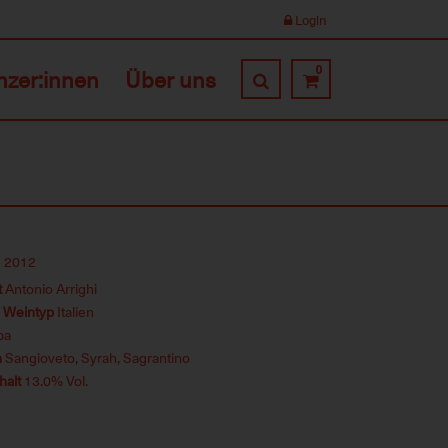
Login
0
nzer:innen
Über uns
2012
t
Antonio Arrighi
/ Weintyp
Italien
ba
n
Sangioveto, Syrah, Sagrantino
halt
13.0% Vol.