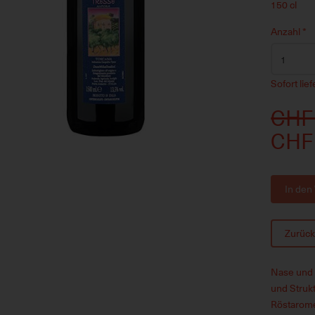
150 cl
Anzahl
*
Sofort lie
CHF
CHF
In den
Zurüc
Nase und 
und Struk
Röstaromen