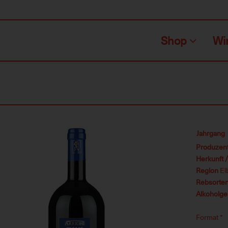
Shop
Wi
Jahrgang
Produzen
Herkunft 
Region
El
Rebsorte
Alkoholge
Format
*