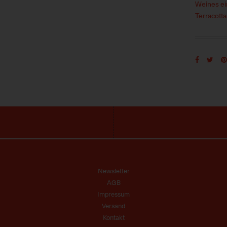
Weines ein
Terracott
Newsletter
AGB
Impressum
Versand
Kontakt