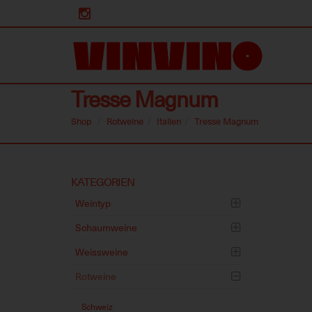
Tresse Magnum
Shop
Rotweine
Italien
Tresse Magnum
Skip
KATEGORIEN
to
Weintyp
main
content
Schaumweine
Weissweine
Rotweine
Schweiz