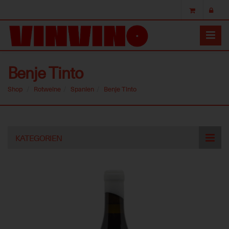
Benje Tinto
Shop
Rotweine
Spanien
Benje Tinto
Skip
KATEGORIEN
to
main
content