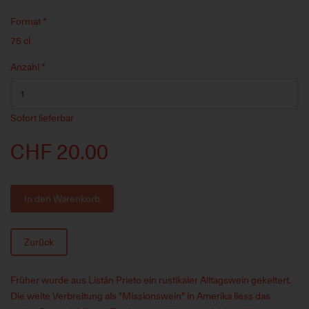
Format
*
75 cl
Anzahl
*
Sofort lieferbar
CHF 20.00
In den Warenkorb
Zurück
Früher wurde aus Listán Prieto ein rustikaler Alltagswein gekeltert.
Die weite Verbreitung als "Missionswein" in Amerika liess das