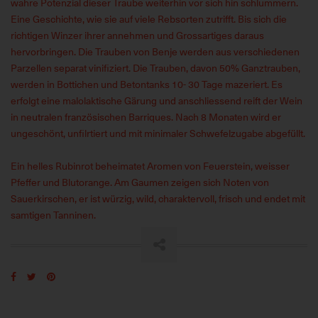
wahre Potenzial dieser Traube weiterhin vor sich hin schlummern.
Eine Geschichte, wie sie auf viele Rebsorten zutrifft. Bis sich die
richtigen Winzer ihrer annehmen und Grossartiges daraus
hervorbringen. Die Trauben von Benje werden aus verschiedenen
Parzellen separat vinifiziert. Die Trauben, davon 50% Ganztrauben,
werden in Bottichen und Betontanks 10- 30 Tage mazeriert. Es
erfolgt eine malolaktische Gärung und anschliessend reift der Wein
in neutralen französischen Barriques. Nach 8 Monaten wird er
ungeschönt, unfilrtiert und mit minimaler Schwefelzugabe abgefüllt.
Ein helles Rubinrot beheimatet Aromen von Feuerstein, weisser
Pfeffer und Blutorange. Am Gaumen zeigen sich Noten von
Sauerkirschen, er ist würzig, wild, charaktervoll, frisch und endet mit
samtigen Tanninen.