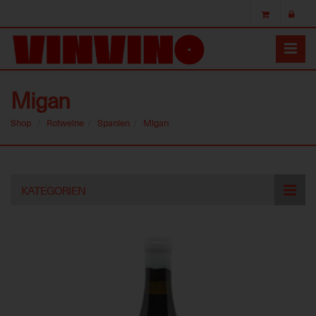
Migan
Shop
Rotweine
Spanien
Migan
Skip
KATEGORIEN
to
main
content