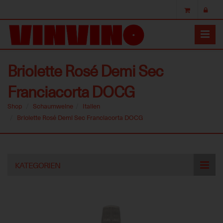
Briolette Rosé Demi Sec
Franciacorta DOCG
Shop
Schaumweine
Italien
Briolette Rosé Demi Sec Franciacorta DOCG
Skip
KATEGORIEN
to
main
content