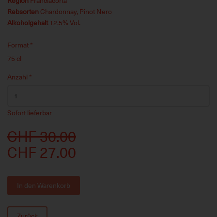
Region
Franciacorta
Rebsorten
Chardonnay, Pinot Nero
Alkoholgehalt
12.5% Vol.
Format
*
75 cl
Anzahl
*
Sofort lieferbar
CHF 30.00
CHF 27.00
In den Warenkorb
Zurück