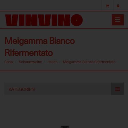
Meigamma Bianco
Rifermentato
Shop
Schaumweine
Italien
Meigamma Bianco Rifermentato
Skip
KATEGORIEN
to
main
content