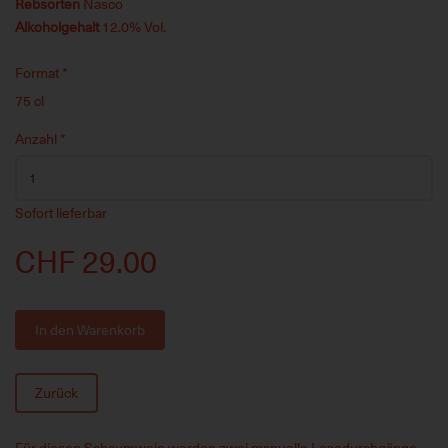
Rebsorten
Nasco
Alkoholgehalt
12.0% Vol.
Format
*
75 cl
Anzahl
*
Sofort lieferbar
CHF 29.00
In den Warenkorb
Zurück
Für diesen Schaumwein werden zwei manuelle Lesedurchgänge