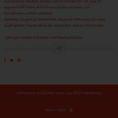
aus weissen Trauben, dessen Beerenschalen für 14 Tage im
eigenen Saft ruhen, wird eine explosive Aromen- und
Geschmacksvielfalt extrahiert.
Aprikose, Grapefruit, Kirschblüte, elegante Hefenoten. Ein sehr
zugänglicher Orange Wine der begeistert, statt zu überfordert.
1-jähriger Ausbau in Eichen- und Akazienfässern
COPYRIGHT © VINVINO SHOP. ALL RIGHT RESERVED
NACH OBEN