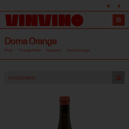
Doma Orange
Shop
Orange Wine
Slowakei
Doma Orange
Skip
KATEGORIEN
to
main
content