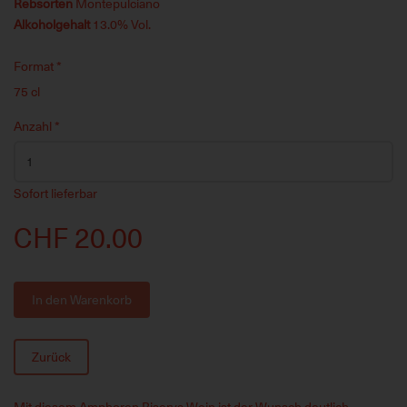
Rebsorten
Montepulciano
Alkoholgehalt
13.0% Vol.
Format
*
75 cl
Anzahl
*
Sofort lieferbar
CHF 20.00
In den Warenkorb
Zurück
Mit diesem Amphoren Riserva Wein ist der Wunsch deutlich