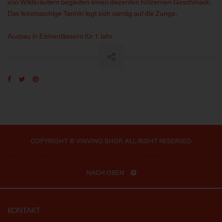
von Wildkräutern begleiten einen dezenten hölzernen Geschmack.
Das feinmaschige Tannin legt sich samtig auf die Zunge.
Ausbau in Eichenfässern für 1 Jahr
COPYRIGHT © VINVINO SHOP. ALL RIGHT RESERVED
NACH OBEN
KONTAKT