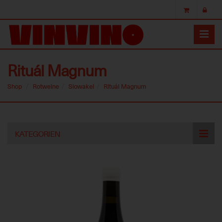
Rituál Magnum
Shop
Rotweine
Slowakei
Rituál Magnum
Skip
KATEGORIEN
to
main
content