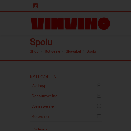
Spolu
Shop
Rotweine
Slowakei
Spolu
Skip
KATEGORIEN
to
Weintyp
main
content
Schaumweine
Weissweine
Rotweine
Schweiz