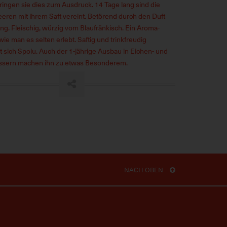
ringen sie dies zum Ausdruck. 14 Tage lang sind die
eren mit ihrem Saft vereint. Betörend durch den Duft
ng. Fleischig, würzig vom Blaufränkisch. Ein Aroma-
wie man es selten erlebt. Saftig und trinkfreudig
t sich Spolu. Auch der 1-jährige Ausbau in Eichen- und
ssern machen ihn zu etwas Besonderem.
NACH OBEN