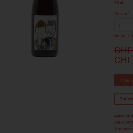
75 cl
Anzahl
*
Sofort lie
CHF
CHF
In den
Zurüc
Zusammen 
das Wort a
ihrer aus