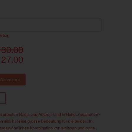
ferbar
 30.00
 27.00
 Warenkorb
k
arbeiten Nadja und Andrej Hand in Hand. Zusammen -
n sich hat eine grosse Bedeutung für die beiden. In
sergewöhnlichen Kombination von weissen und roten