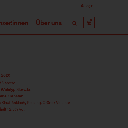
Login
0
nzer:innen
Über uns
2020
t
Naboso
/ Weintyp
Slowakei
eine Karpaten
n
Blaufränkisch, Riesling, Grüner Veltliner
halt
12.5% Vol.