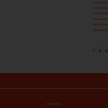
Trauben b
Traubenbe
vom Riesli
Karussell 
präsentier
Akazienfä
Newsletter