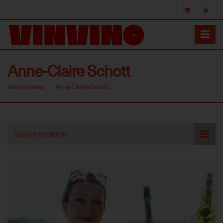
Anne-Claire Schott
Winzer:innen
Anne-Claire Schott
Skip
WINZER:INNEN
to
main
content