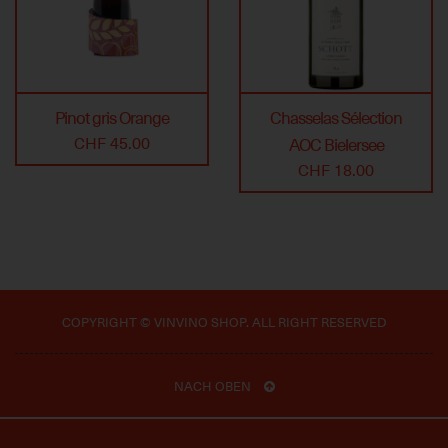
Pinot gris Orange
Chasselas Sélection
CHF 45.00
AOC Bielersee
CHF 18.00
COPYRIGHT © VINVINO SHOP. ALL RIGHT RESERVED
NACH OBEN